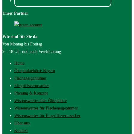
Unser Partner
Wir sind für Sie da
.
Von Montag bis Freitag
9 – 18 Uhr und nach Vereinbarung
Home
Ökopunktebörse Bayern
Flächeneigentümer
Eingriffsverursacher
Planung & Konzept
Wissenswertes über Ökopunkte
Wissenswertes für Flächeneigentümer
Wissenswertes für Eingriffsverursacher
Über uns
Kontakt