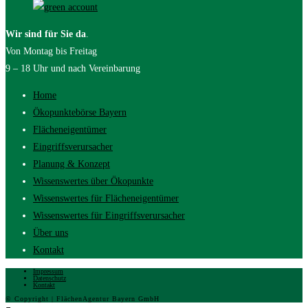
Wir sind für Sie da
.
Von Montag bis Freitag
9 – 18 Uhr und nach Vereinbarung
Home
Ökopunktebörse Bayern
Flächeneigentümer
Eingriffsverursacher
Planung & Konzept
Wissenswertes über Ökopunkte
Wissenswertes für Flächeneigentümer
Wissenswertes für Eingriffsverursacher
Über uns
Kontakt
Impressum
Datenschutz
Kontakt
© Copyright | FlächenAgentur Bayern GmbH